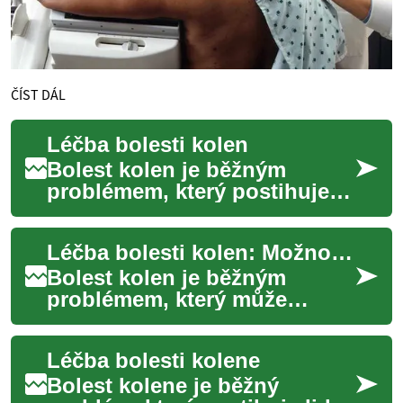
ČÍST DÁL
Léčba bolesti kolen
Bolest kolen je běžným
problémem, který postihuje
lidi všech věkových kategorií.
Může být způsobena různými
Léčba bolesti kolen: Možnosti, postupy a účinnost
faktory, ...
Bolest kolen je běžným
problémem, který může
výrazně ovlivnit kvalitu
života. Ať už jde o akutní
Léčba bolesti kolene
zranění nebo chronic...
Bolest kolene je běžný