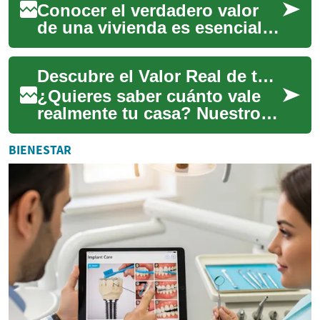
Conocer el verdadero valor
de una vivienda es esencial
para vender, comprar o
invertir con éxito. Esta guía
Descubre el Valor Real de tu Hogar: Guía Experta
explica c...
¿Quieres saber cuánto vale
realmente tu casa? Nuestro
análisis exhaustivo revela los
factores clave que determinan
BIENESTAR
el...