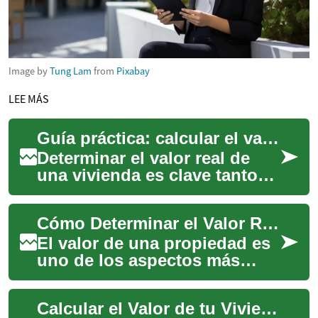
Image by
Tung Lam
from
Pixabay
LEE MÁS
Guía práctica: calcular el valor real de tu propiedad
Determinar el valor real de
una vivienda es clave tanto
para vendedores como para
compradores, además de ser
Cómo Determinar el Valor Real de tu Propiedad: Guía Completa
esencial...
El valor de una propiedad es
uno de los aspectos más
importantes para propietarios
e inversores inmobiliarios.
Calcular el Valor de tu Vivienda: Guía para Fijar el Precio
Determ...