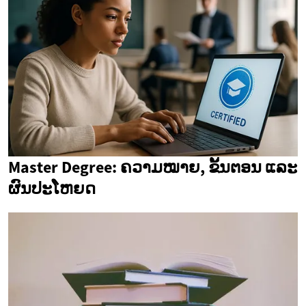
Master Degree: ຄວາມໝາຍ, ຂັ້ນຕອນ ແລະ
ຜົນປະໂຫຍດ