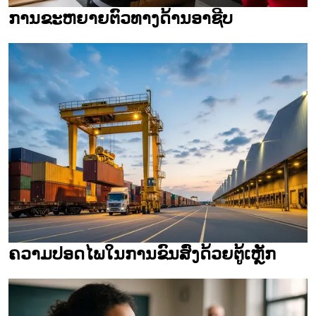
ການຂະຫຍາຍຕົວທາງດ້ານອາຊີບ
ຄວາມປອດໄພໃນການຂົນສົ່ງດ້ວຍຕູ້ເຫຼັກ