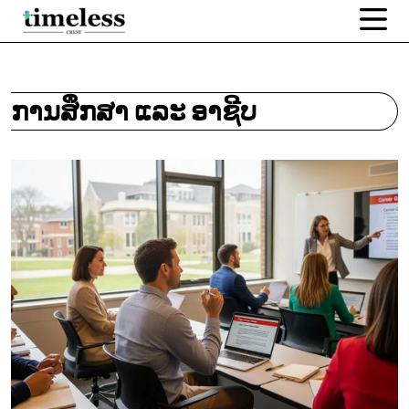
ການສຶກສາ ແລະ ອາຊີບ