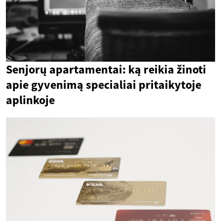
Senjorų apartamentai: ką reikia žinoti
apie gyvenimą specialiai pritaikytoje
aplinkoje