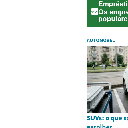
Emprésti
Os empré
populare
conveniên
AUTOMÓVEL
SUVs: o que s
escolher