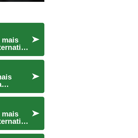
 mais
ernativa
mais
a
 mais
ernativa