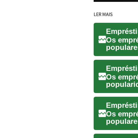
LER MAIS
Emprésti
Os empré
populare
convenien
Emprésti
Os empré
populari
alternati
Emprésti
Os empré
populare
convenien