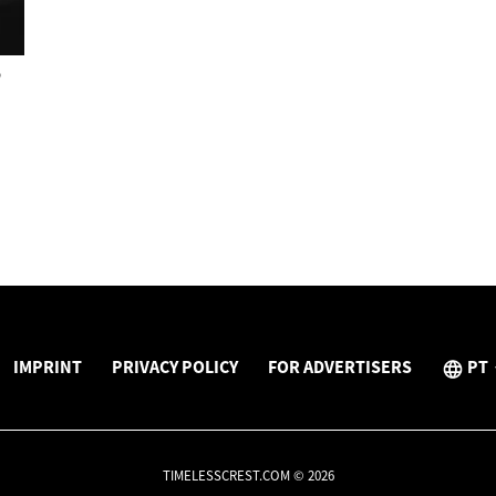
o
IMPRINT
PRIVACY POLICY
FOR ADVERTISERS
PT
TIMELESSCREST.COM © 2026