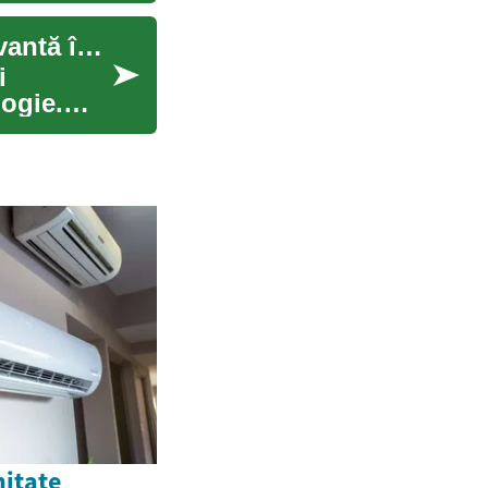
Pregătirea în Aviație: Calea către o Carieră Captivantă în Ceruri
i
logie.
nitate