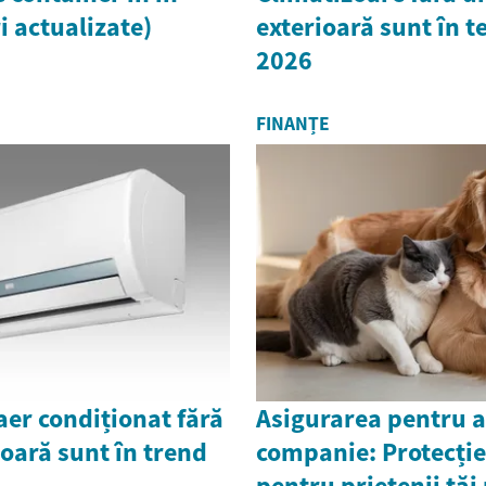
i actualizate)
exterioară sunt în t
2026
FINANȚE
aer condiționat fără
Asigurarea pentru 
ioară sunt în trend
companie: Protecție 
pentru prietenii tăi