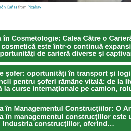
món Cañas
from
Pixabay
a cosmetică este într-o continuă expans
portunități de carieră diverse și captiva
i...
e șofer: oportunități în transport și logi
cii pentru șoferi rămâne vitală: de la liv
 la curse internaționale pe camion, rolul
ea în managementul construcțiilor este 
n industria construcțiilor, oferind
iștilo...