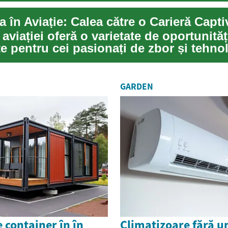
 aviației oferă o varietate de oportunităț
e pentru cei pasionați de zbor și tehno
..
GARDEN
 container în în
Climatizoare fără u