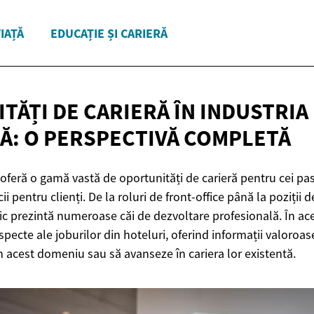
VIAȚĂ
EDUCAȚIE ȘI CARIERĂ
TĂȚI DE CARIERĂ ÎN INDUSTRIA
Ă: O
PERSPECTIVĂ COMPLETĂ
 oferă o gamă vastă de oportunități de carieră pentru cei pa
icii pentru clienți. De la roluri de front-office până la poziț
c prezintă numeroase căi de dezvoltare profesională. În ace
specte ale joburilor din hoteluri, oferind informații valoroas
 în acest domeniu sau să avanseze în cariera lor existentă.