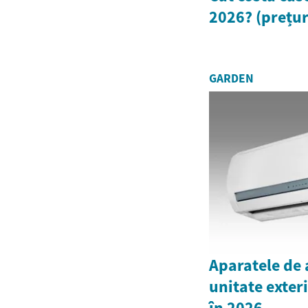
2026? (prețur
GARDEN
Aparatele de 
unitate exter
în 2026