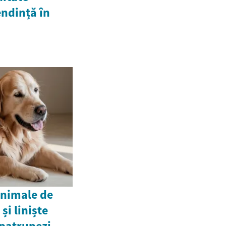
endință în
animale de
și liniște
 patrupezi