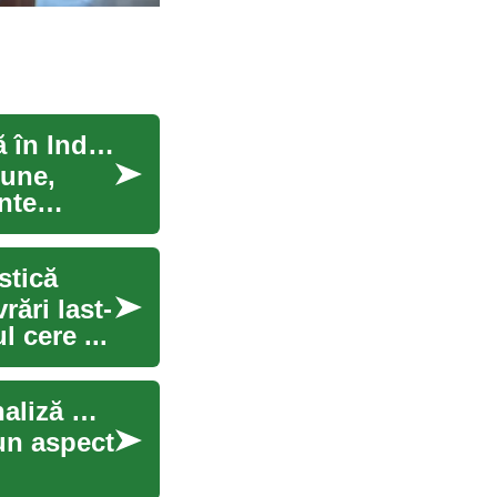
Formarea în Cosmetologie: Calea Către o Carieră în Industria Frumuseții
iune,
nte
stică
rări last-
 cere ...
Pregătirea în Managementul Construcțiilor: O Analiză Completă
un aspect