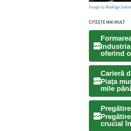
Image by
Rodrigo Salo
CITEȘTE MAI MULT
Industri
oferind o
pentru ce
Carieră d
Piața mun
mile până
Pregătir
crucial î
profesion