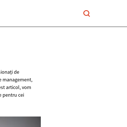
sionați de
ii de management,
st articol, vom
e pentru cei