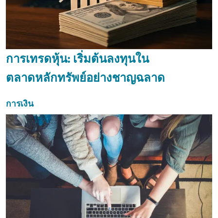
การเทรดหุ้น: เริ่มต้นลงทุนใน
ตลาดหลักทรัพย์อย่างชาญฉลาด
การเงิน