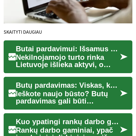
SKAITYTI DAUGIAU
Butai pardavimui: Išsamus gidas perkant nekilnojamąjį turtą
Nekilnojamojo turto rinka
Lietuvoje išlieka aktyvi, o
butų pirkimas - vienas
populiariausių būdų įsigyti
Butų pardavimas: Viskas, ką reikia žinoti apie nekilnojamojo turto įsigijimą
nuosavą būst...
Ieškote naujo būsto? Butų
pardavimas gali būti
sudėtingas procesas, tačiau
su tinkamomis žiniomis ir
Kuo ypatingi rankų darbo gaminiai
pasiruošimu gali...
Rankų darbo gaminiai, ypač