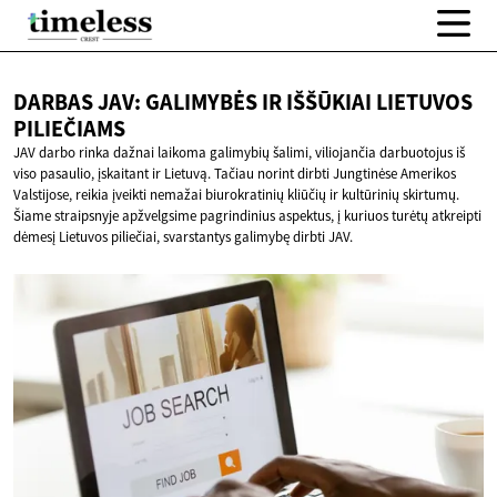
DARBAS JAV: GALIMYBĖS IR IŠŠŪKIAI
LIETUVOS
PILIEČIAMS
JAV darbo rinka dažnai laikoma galimybių šalimi, viliojančia darbuotojus iš
viso pasaulio, įskaitant ir Lietuvą. Tačiau norint dirbti Jungtinėse Amerikos
Valstijose, reikia įveikti nemažai biurokratinių kliūčių ir kultūrinių skirtumų.
Šiame straipsnyje apžvelgsime pagrindinius aspektus, į kuriuos turėtų atkreipti
dėmesį Lietuvos piliečiai, svarstantys galimybę dirbti JAV.