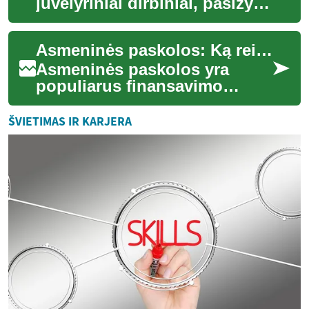
juvelyriniai dirbiniai, pasižymi
unikaliu žavesiu, kuris
skiriasi nuo masinės
Asmeninės paskolos: Ką reikia žinoti prieš skolinantis
gamybos gami...
Asmeninės paskolos yra
populiarus finansavimo
būdas, leidžiantis žmonėms
gauti reikiamų lėšų įvairiems
ŠVIETIMAS IR KARJERA
tikslams – nuo...