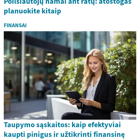
Poilsiautojų namai ant ratų: atostogas
planuokite kitaip
FINANSAI
Taupymo sąskaitos: kaip efektyviai
kaupti pinigus ir užtikrinti finansinę