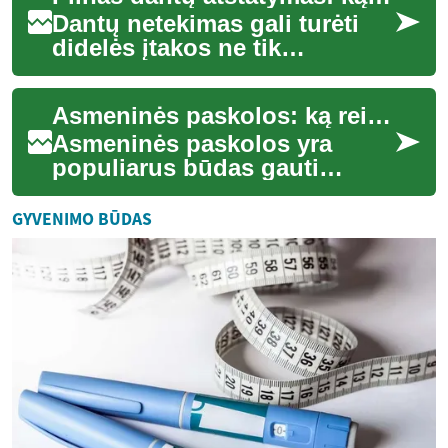
Dantų netekimas gali turėti
didelės įtakos ne tik
kramtymo funkcijai, bet ir
bendrai burnos ertmės
Asmeninės paskolos: ką reikia žinoti prieš skolinantis
sveikatai, estetik...
Asmeninės paskolos yra
populiarus būdas gauti
papildomų lėšų įvairiems
poreikiams patenkinti.
GYVENIMO BŪDAS
Nesvarbu, ar norite fin...