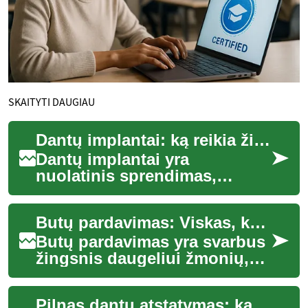
SKAITYTI DAUGIAU
Dantų implantai: ką reikia žinoti prieš procedūrą
Dantų implantai yra
nuolatinis sprendimas,
skirtas pakeisti prarastus
dantis ir atkurti kramtymo
Butų pardavimas: Viskas, ką reikia žinoti
funkciją bei estetik...
Butų pardavimas yra svarbus
žingsnis daugeliui žmonių,
nesvarbu, ar jie parduoda
savo pirmąjį būstą, ar
Pilnas dantų atstatymas: ką reikia žinoti?
investuoja į ...