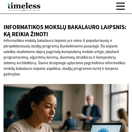
INFORMATIKOS MOKSLŲ BAKALAURO LAIPSNIS:
KĄ
REIKIA ŽINOTI
Informatikos mokslų bakalauro laipsnis yra viena iš populiariausių ir
perspektyviausių studijų programų šiuolaikiniame pasaulyje. Šis laipsnis
suteikia studentams stiprų pagrindą kompiuterių mokslo srityje, įskaitant
programavimą, algoritmų kūrimą, duomenų struktūras ir kompiuterių
sistemų architektūrą. Šiame straipsnyje aptarsime pagrindinius informatikos
mokslų bakalauro laipsnio aspektus, studijų programos turinį ir karjeros
galimybes.